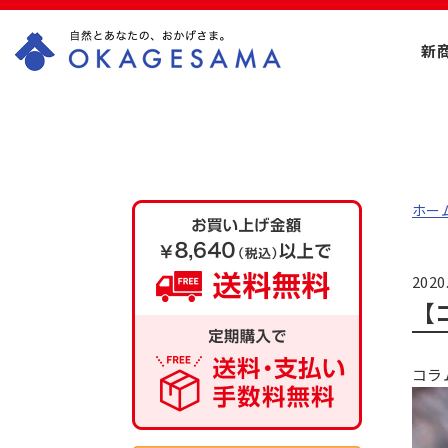
新
OKAGESAMA（お
かげさま）-カネリ
ョウ海藻株式会社
ホー
の公式通販ショッ
プ
2020
【
コラ