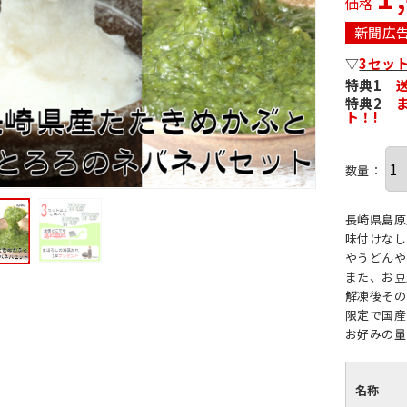
価格
新聞広
▽
3セッ
特典1
特典2
ト！!
数量：
長崎県島原
味付けなし
やうどんや
また、お豆
解凍後その
限定で国産
お好みの量
名称