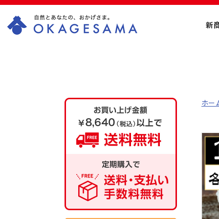
新
OKAGESAMA（お
かげさま）-カネリ
ョウ海藻株式会社
ホー
の公式通販ショッ
プ