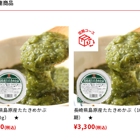
連商品
県島原産たたきめかぶ
長崎県島原産たたきめかぶ（1
00g） ★
期） ★
30
¥3,300
(税込)
(税込)