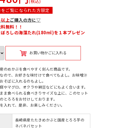
(税込)
告をご覧になられた方限定
ト以上
ご購入の方に▽
送料無料！！
まぼろしの海藻たれ(180ml)を１本プレゼン
お買い物かごに入れる
産のめかぶを食べやすく刻んだ商品です。
なので、お好きな味付けで食べてもよし。お味噌汁
おそばに入れるのもよし。
腐やマグロ、オクラや納豆などにもよく合います。
まま食べられる食べきりサイズな上に、このセット
のとろろをお付けしております。
を入れて、是非、お楽しみください。
長崎県産たたきめかぶと国産とろろ芋の
ネバネバセット