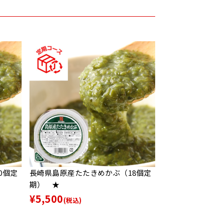
0個定
長崎県島原産たたきめかぶ（18個定
期） ★
¥5,500
(税込)