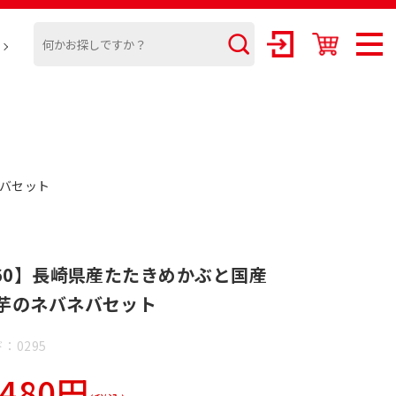
ネバセット
460】長崎県産たたきめかぶと国産
芋のネバネバセット
：0295
,480円