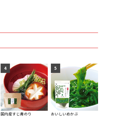
4
5
国内産すじ青のり
おいしいめかぶ