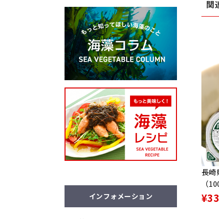
関
長崎
（1
¥3
インフォメーション