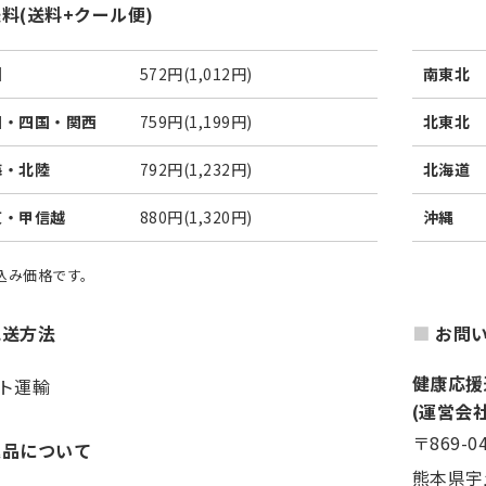
料(送料+クール便)
州
572円(1,012円)
南東北
国・四国・関西
759円(1,199円)
北東北
海・北陸
792円(1,232円)
北海道
東・甲信越
880円(1,320円)
沖縄
税込み価格です。
配送方法
お問
健康応援
ト運輸
(運営会
〒869-0
返品について
熊本県宇