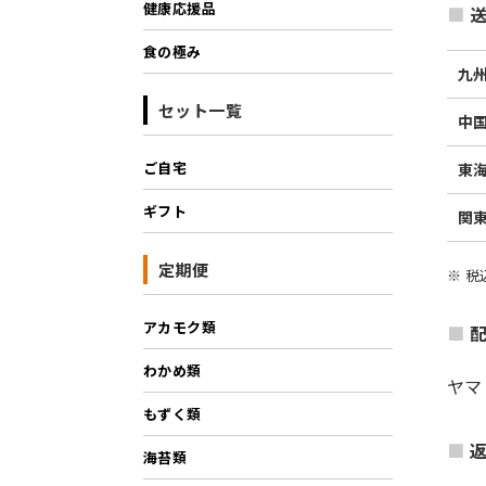
健康応援品
送
食の極み
九
セット一覧
中
ご自宅
東
ギフト
関
定期便
※ 
アカモク類
わかめ類
ヤマ
もずく類
海苔類