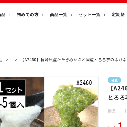
商品
初めての方
商品一覧
セット一覧
定期便
ム
【A2460】長崎県産たたきめかぶと国産とろろ芋のネバ
冷凍
【A2
とろろ
商品コード
1