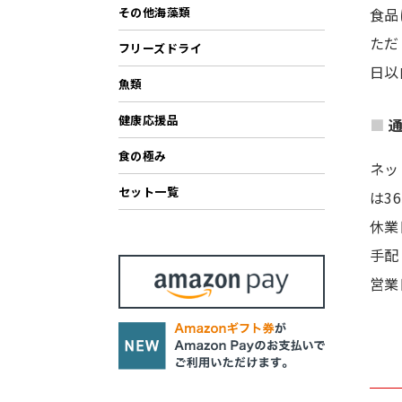
食品
その他海藻類
ただ
フリーズドライ
日以
魚類
健康応援品
食の極み
ネッ
セット一覧
は3
休業
手配
営業