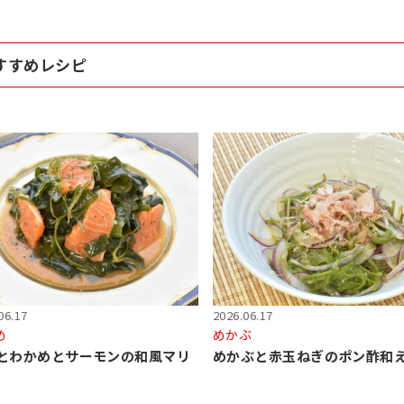
すすめレシピ
06.17
2026.06.17
め
めかぶ
とわかめとサーモンの和風マリ
めかぶと赤玉ねぎのポン酢和