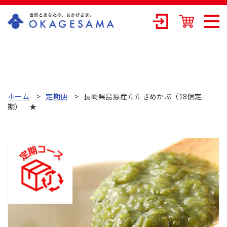
OKAGESAMA（
おかげさま）-カ
ネリョウ海藻株
式会社の公式通
ホーム
定期便
長崎県島原産たたきめかぶ（18個定
期） ★
販ショップ