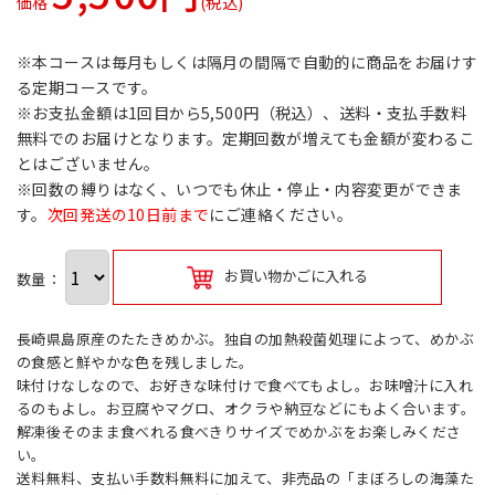
価格
(税込)
※本コースは毎月もしくは隔月の間隔で自動的に商品をお届けす
る定期コースです。
※お支払金額は1回目から5,500円（税込）、送料・支払手数料
無料でのお届けとなります。定期回数が増えても金額が変わるこ
とはございません。
※回数の縛りはなく、いつでも休止・停止・内容変更ができま
す。
次回発送の10日前まで
にご連絡ください。
お買い物かごに入れる
数量：
長崎県島原産のたたきめかぶ。独自の加熱殺菌処理によって、めかぶ
の食感と鮮やかな色を残しました。
味付けなしなので、お好きな味付けで食べてもよし。お味噌汁に入れ
るのもよし。お豆腐やマグロ、オクラや納豆などにもよく合います。
解凍後そのまま食べれる食べきりサイズでめかぶをお楽しみくださ
い。
送料無料、支払い手数料無料に加えて、非売品の「まぼろしの海藻た