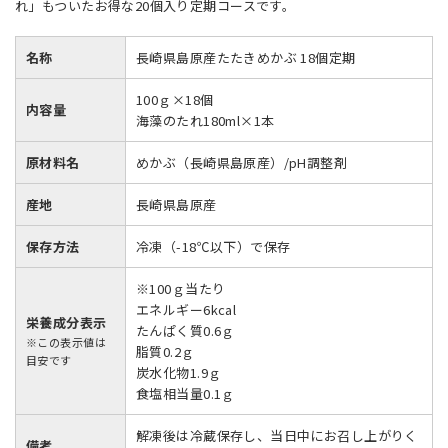
れ」もついたお得な20個入り定期コースです。
名称
長崎県島原産たたきめかぶ 18個定期
100ｇ×18個
内容量
海藻のたれ180ml×1本
原材料名
めかぶ（長崎県島原産）/pH調整剤
産地
長崎県島原産
保存方法
冷凍（-18℃以下）で保存
※100ｇ当たり
エネルギー6kcal
栄養成分表示
たんぱく質0.6ｇ
※この表示値は
脂質0.2ｇ
目安です
炭水化物1.9ｇ
食塩相当量0.1ｇ
解凍後は冷蔵保存し、当日中にお召し上がりく
備考