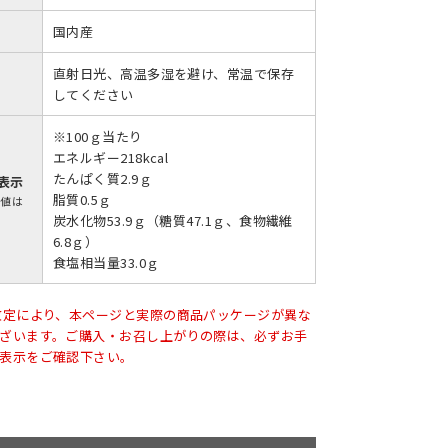
国内産
直射日光、高温多湿を避け、常温で保存
してください
※100ｇ当たり
エネルギー218kcal
たんぱく質2.9ｇ
表示
脂質0.5ｇ
示値は
炭水化物53.9ｇ（糖質47.1ｇ、食物繊維
6.8ｇ）
食塩相当量33.0ｇ
改定により、本ページと実際の商品パッケージが異な
ざいます。ご購入・お召し上がりの際は、必ずお手
表示をご確認下さい。