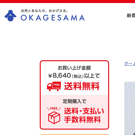
新
OKAGESAMA（お
かげさま）-カネリ
ョウ海藻株式会社
ホー
の公式通販ショッ
プ