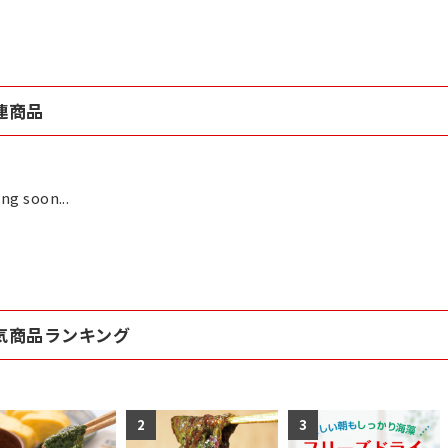
連商品
ng soon...
気商品ランキング
2
3