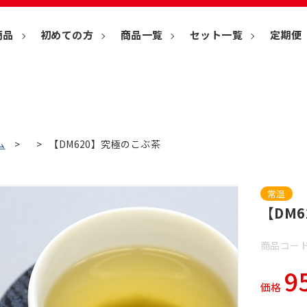
商品
初めての方
商品一覧
セット一覧
定期便
ム
【DM620】究極のこぶ茶
常温
【DM
商品コード
9
価格