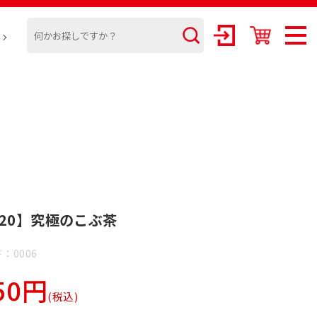
620】究極のこぶ茶
：0006
50円
(税込)