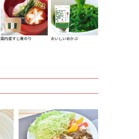
国内産すじ青のり
おいしいめかぶ