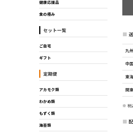
健康応援品
食の極み
セット一覧
送
ご自宅
九
ギフト
中
定期便
東
関
アカモク類
わかめ類
※ 
もずく類
海苔類