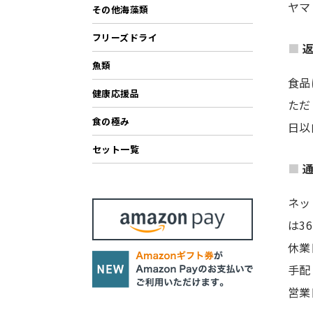
ヤマ
その他海藻類
フリーズドライ
魚類
食品
健康応援品
ただ
食の極み
日以
セット一覧
ネッ
は3
休業
手配
営業