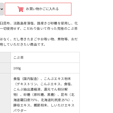
お買い物かごに入れる
臼昆布、淡路島産藻塩、国産きび砂糖を使用し、化
一切使用せず、こだわり抜いて作った究極のこぶ茶
はなく、だし巻きたまごやお吸い物、煮物等、おだ
用していただきたい商品です。
こぶ茶
100g
食塩（国内製造）、こんぶエキス粉末
（デキストリン、こんぶエキス、食塩、
こんぶ抽出濃縮液、還元でん粉分解
物）、砂糖（原料糖、黒糖）、昆布（北
海道羅臼産75％、北海道利尻産25％）、
酵母エキス、鰹節粉末、しいたけエキス
パウダー