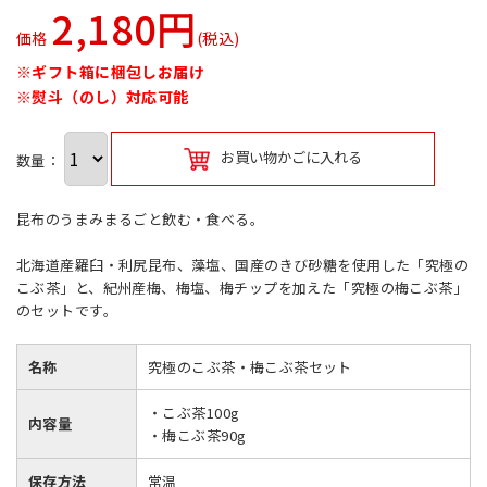
2,180円
価格
(税込)
※ギフト箱に梱包しお届け
※熨斗（のし）対応可能
お買い物かごに入れる
数量：
昆布のうまみまるごと飲む・食べる。
北海道産羅臼・利尻昆布、藻塩、国産のきび砂糖を使用した「究極の
こぶ茶」と、紀州産梅、梅塩、梅チップを加えた「究極の梅こぶ茶」
のセットです。
名称
究極のこぶ茶・梅こぶ茶セット
・こぶ茶100g
内容量
・梅こぶ茶90g
保存方法
常温