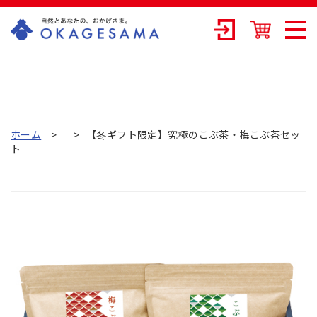
OKAGESAMA（
おかげさま）-カ
ネリョウ海藻株
式会社の公式通
ホーム
【冬ギフト限定】究極のこぶ茶・梅こぶ茶セッ
ト
販ショップ