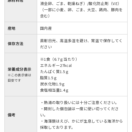
原材料名
液全卵、ごま、乾燥ねぎ）/酸化防止剤（V.E）
（一部に小麦、卵、ごま、大豆、鶏肉、豚肉を
含む）
産地
国内産
直射日光、高温多湿を避け、常温で保存してく
保存方法
ださい
※1食（6.7ｇ当たり）
エネルギー27kcal
栄養成分表示
たんぱく質1.5ｇ
※この表示値は
脂質1.5ｇ
目安です
炭水化物1.9ｇ
食塩相当量1.4ｇ
・熱湯の取り扱いには十分ご注意ください。
・開封した個包装は一度に使い切ってくださ
備考
い。
・海藻類はえび、かにが生息している海洋から
採取しております。