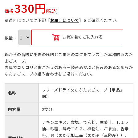
330円
価格
(税込)
※送料については下記【
お届けについて
】をご確認ください。
お買い物かごに入れる
数量：
鶏がらの旨味に生姜の風味とごま油のコクをプラスした本格的派のた
まごスープ。
肉厚でコリコリと歯ごたえのある三陸産めかぶと旨みのあるなめらか
なたまごスープの組み合わせをご堪能ください。
フリーズドライめかぶたまごスープ【単品2
名称
個】
内容量
2食分
チキンエキス、食塩、でん粉、生姜汁、しょう
油、砂糖、酵母エキス、植物油、ごま油、香辛
料、具（めかぶ加工品（めかぶ（三陸産））、