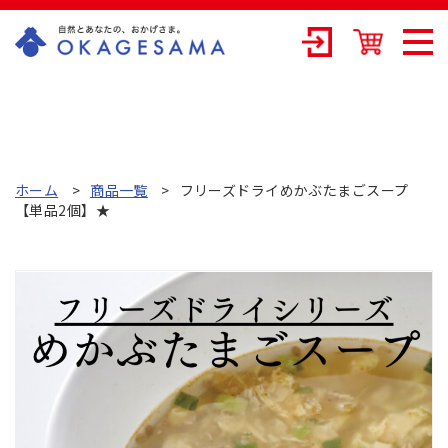
OKAGESAMA（
おかげさま）-カ
ネリョウ海藻株
式会社の公式通
ホーム
商品一覧
フリーズドライめかぶたまごスープ
【単品2個】★
販ショップ