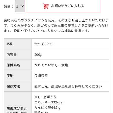
お買い物かごに入れる
数量：
長崎県産のカタクチイワシを使用。そのままお召し上がりいただけま
す。えぐみが少なく、脂がのって魚本来の美味しさをご堪能いただけ
ます。晩酌や子供のおやつ、カルシウム補給に最適です。
名称
食べるいりこ
内容量
200g
原材料名
かたくちいわし、食塩
産地
長崎県産
保存方法
直射日光、高温多湿を避け保存してください
※100ｇ当たり
エネルギー332kcal
たんぱく質64.5ｇ
栄養成分表示
脂質6.2ｇ