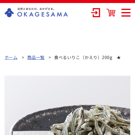
OKAGESAMA（
おかげさま）-カ
ネリョウ海藻株
式会社の公式通
ホーム
商品一覧
食べるいりこ（かえり）200g ★
販ショップ