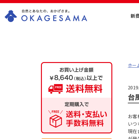
新
OKAGESAMA（お
かげさま）-カネリ
ョウ海藻株式会社
ホー
の公式通販ショッ
プ
2019
台
お客
いつ
現在
が発