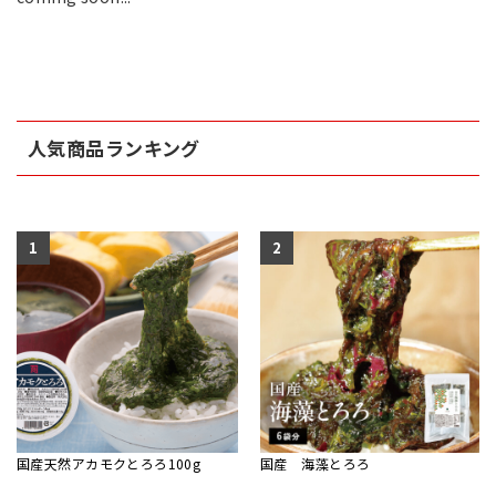
人気商品ランキング
1
2
国産天然アカモクとろろ100g
国産 海藻とろろ