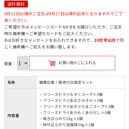
送料無料
9月12日以降のご注文は9月17日以降の出荷となりますのでご了
承ください。
ご希望の方はメッセージカードAかBをお選びいただき、ご注文
時の備考欄へご希望のカードをご記入ください。
Bはお好きなメッセージをお入れできますので、
30文字以内
で同
じく備考欄へご記入をお願い致します。
お買い物かごに入れる
数量：
名称
健康応援！敬老の日限定セット
・フリーズドライもずくスープ×3個
・フリーズドライあおさみそ汁×3個
・フリーズドライめかぶたまごスープ×3個
・フリーズドライあかもくあかだし×3個
内容量
・焼きばらのり18g×1個
・味付ばらのり旨塩味20g×1個