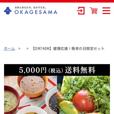
OKAGESAMA（
おかげさま）-カ
ネリョウ海藻株
式会社の公式通
ホーム
【DM740M】健康応援！敬老の日限定セット
販ショップ