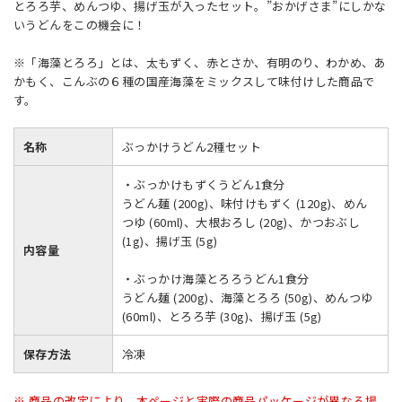
とろろ芋、めんつゆ、揚げ玉が入ったセット。”おかげさま”にしかな
いうどんをこの機会に！
※「海藻とろろ」とは、太もずく、赤とさか、有明のり、わかめ、あ
かもく、こんぶの６種の国産海藻をミックスして味付けした商品で
す。
名称
ぶっかけうどん2種セット
・ぶっかけもずくうどん1食分
うどん麺 (200g)、味付けもずく (120g)、めん
つゆ (60ml)、大根おろし (20g)、かつおぶし
(1g)、揚げ玉 (5g)
内容量
・ぶっかけ海藻とろろうどん1食分
うどん麺 (200g)、海藻とろろ (50g)、めんつゆ
(60ml)、とろろ芋 (30g)、揚げ玉 (5g)
保存方法
冷凍
※ 商品の改定により、本ページと実際の商品パッケージが異なる場