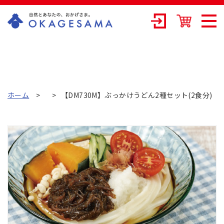
OKAGESAMA（
おかげさま）-カ
ネリョウ海藻株
式会社の公式通
ホーム
【DM730M】ぶっかけうどん2種セット(2食分)
販ショップ