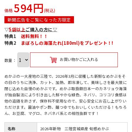
594円
価格
(税込)
新聞広告をご覧になった方限定
▽
5袋以上
ご購入の方に▽
特典1
送料無料！！
特典2
まぼろしの海藻たれ(180ml)をプレゼント！!
お買い物かごに入れる
数量：
めかぶの一大産地の三陸で、2026年3月に収穫した新鮮なめかぶをそ
の日のうちに洗浄、カット、加熱、即冷凍して、美味しさを最大限に
閉じ込めた自慢のめかぶです。めかぶ取扱額日本一のカネリョウ海藻
が独自製法により引き出した鮮やかな緑色、ネバリ、コリコリ食感は
他の追随を許さず、保存料不使用なので、安心安全にお召し上がりい
ただけます。醤油やポン酢、麺つゆでもおいしくいただける！もちろ
ん、お豆腐、マグロ、ネバネバ系との相性抜群です！
名称
2026年新物 三陸宮城県産 旬感めかぶ