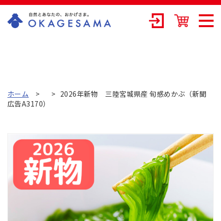
OKAGESAMA（
おかげさま）-カ
ネリョウ海藻株
式会社の公式通
ホーム
2026年新物 三陸宮城県産 旬感めかぶ（新聞
広告A3170）
販ショップ