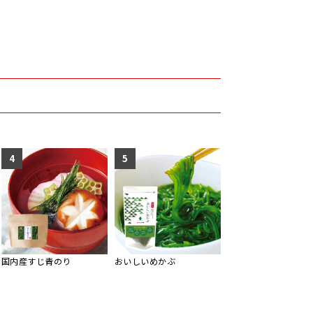
4
5
国内産すじ青のり
おいしいめかぶ