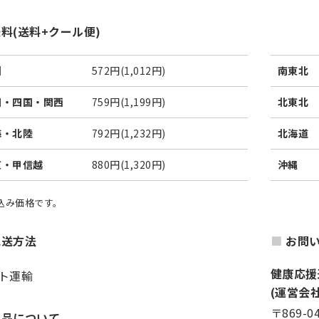
料(送料+クール便)
州
572円(1,012円)
南東北
国・四国・関西
759円(1,199円)
北東北
海・北陸
792円(1,232円)
北海道
東・甲信越
880円(1,320円)
沖縄
税込み価格です。
配送方法
お問
健康応援
ト運輸
(運営会
〒869-0
返品について