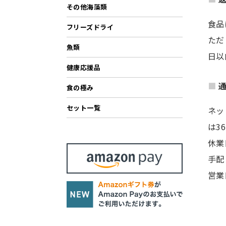
その他海藻類
食品
フリーズドライ
ただ
魚類
日以
健康応援品
食の極み
セット一覧
ネッ
は3
休業
手配
営業