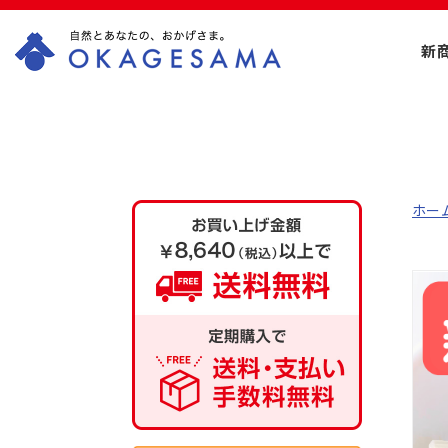
新
OKAGESAMA（お
かげさま）-カネリ
ョウ海藻株式会社
ホー
の公式通販ショッ
プ