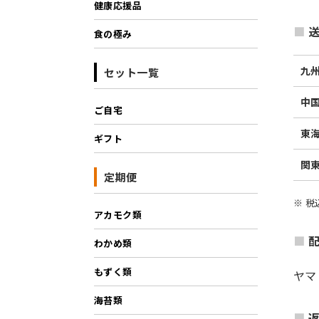
健康応援品
送
食の極み
九
セット一覧
中
ご自宅
東
ギフト
関
定期便
※ 
アカモク類
わかめ類
もずく類
ヤマ
海苔類