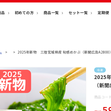
商品
初めての方
商品一覧
セット一覧
定期便
ム
2025年新物 三陸宮城県産 旬感めかぶ（新聞広告A2800
冷凍
202
（新聞広
商品コード
5