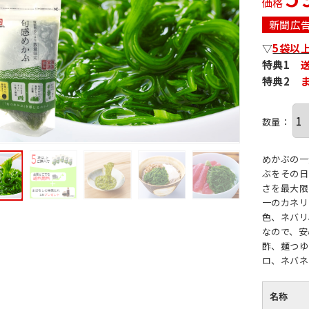
価格
新聞広
▽
5袋以
特典1
特典2
数量：
めかぶの一
ぶをその日
さを最大限
一のカネリ
色、ネバリ
なので、安
酢、麺つゆ
ロ、ネバネ
名称