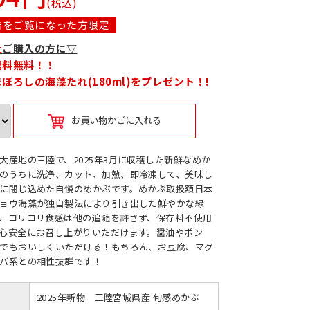
(税込)
告をご覧になった方限定
上
ご購入の方に▽
送料無料！！
まぼろしの海藻たれ(180ml)をプレゼント！!
お買い物かごに入れる
大産地の三陸で、2025年3月に収穫した新鮮なめか
のうちに洗浄、カット、加熱、即冷凍して、美味し
に閉じ込めた自慢のめかぶです。めかぶ取扱額日本
ョウ海藻が独自製法により引き出した鮮やかな緑
、コリコリ食感は他の追随を許さず、保存料不使用
心安全にお召し上がりいただけます。醤油やポン
でもおいしくいただける！もちろん、お豆腐、マグ
バ系との相性抜群です！
2025年新物 三陸宮城県産 旬感めかぶ