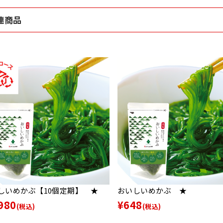
連商品
しいめかぶ【10個定期】 ★
おいしいめかぶ ★
980
¥648
(税込)
(税込)