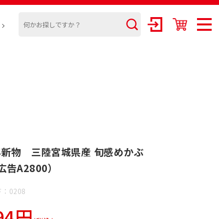
）
5年新物 三陸宮城県産 旬感めかぶ
告A2800）
：0208
94円