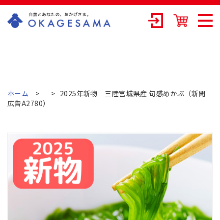
OKAGESAMA（
おかげさま）-カ
ネリョウ海藻株
式会社の公式通
ホーム
2025年新物 三陸宮城県産 旬感めかぶ（新聞
広告A2780）
販ショップ