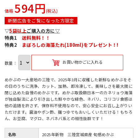
594円
価格
(税込)
新聞広告をご覧になった方限定
▽
5袋以上
ご購入の方に▽
特典1
送料無料！！
特典2
まぼろしの海藻たれ(180ml)をプレゼント！!
お買い物かごに入れる
数量：
めかぶの一大産地の三陸で、2025年3月に収穫した新鮮なめかぶをそ
の日のうちに洗浄、カット、加熱、即冷凍して、美味しさを最大限に
閉じ込めた自慢のめかぶです。めかぶ取扱額日本一のカネリョウ海藻
が独自製法により引き出した鮮やかな緑色、ネバリ、コリコリ食感は
他の追随を許さず、保存料不使用なので、安心安全にお召し上がりい
ただけます。醤油やポン酢、麺つゆでもおいしくいただける！もちろ
ん、お豆腐、マグロ、ネバネバ系との相性抜群です！
名称
2025年新物 三陸宮城県産 旬感めかぶ