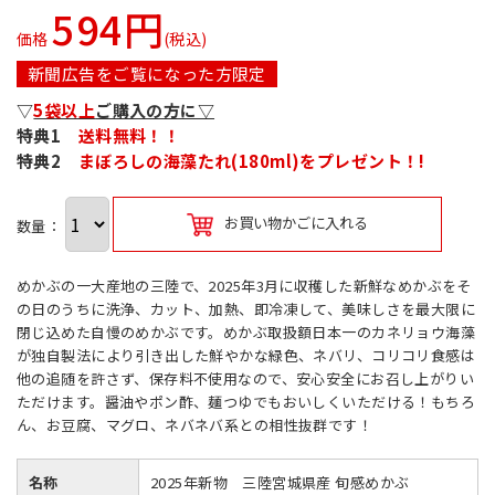
594円
価格
(税込)
新聞広告をご覧になった方限定
▽
5袋以上
ご購入の方に▽
特典1
送料無料！！
特典2
まぼろしの海藻たれ(180ml)をプレゼント！!
お買い物かごに入れる
数量：
めかぶの一大産地の三陸で、2025年3月に収穫した新鮮なめかぶをそ
の日のうちに洗浄、カット、加熱、即冷凍して、美味しさを最大限に
閉じ込めた自慢のめかぶです。めかぶ取扱額日本一のカネリョウ海藻
が独自製法により引き出した鮮やかな緑色、ネバリ、コリコリ食感は
他の追随を許さず、保存料不使用なので、安心安全にお召し上がりい
ただけます。醤油やポン酢、麺つゆでもおいしくいただける！もちろ
ん、お豆腐、マグロ、ネバネバ系との相性抜群です！
名称
2025年新物 三陸宮城県産 旬感めかぶ