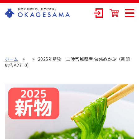
OKAGESAMA（
おかげさま）-カ
ネリョウ海藻株
式会社の公式通
ホーム
2025年新物 三陸宮城県産 旬感めかぶ（新聞
広告A2710）
販ショップ