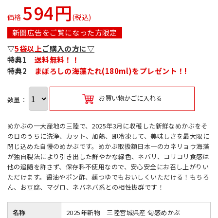
594円
価格
(税込)
新聞広告をご覧になった方限定
▽
5袋以上
ご購入の方に▽
特典1
送料無料！！
特典2
まぼろしの海藻たれ(180ml)をプレゼント！!
お買い物かごに入れる
数量：
めかぶの一大産地の三陸で、2025年3月に収穫した新鮮なめかぶをそ
の日のうちに洗浄、カット、加熱、即冷凍して、美味しさを最大限に
閉じ込めた自慢のめかぶです。めかぶ取扱額日本一のカネリョウ海藻
が独自製法により引き出した鮮やかな緑色、ネバリ、コリコリ食感は
他の追随を許さず、保存料不使用なので、安心安全にお召し上がりい
ただけます。醤油やポン酢、麺つゆでもおいしくいただける！もちろ
ん、お豆腐、マグロ、ネバネバ系との相性抜群です！
名称
2025年新物 三陸宮城県産 旬感めかぶ