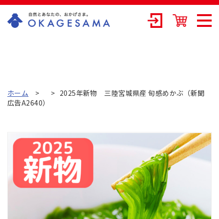
OKAGESAMA（
おかげさま）-カ
ネリョウ海藻株
式会社の公式通
ホーム
2025年新物 三陸宮城県産 旬感めかぶ（新聞
広告A2640）
販ショップ