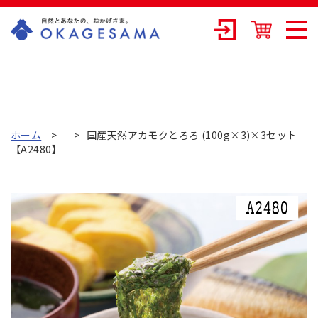
OKAGESAMA（
おかげさま）-カ
ネリョウ海藻株
式会社の公式通
ホーム
国産天然アカモクとろろ (100g×3)×3セット
【A2480】
販ショップ