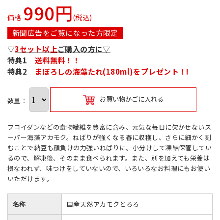
990円
価格
(税込)
新聞広告をご覧になった方限定
▽
3セット以上
ご購入の方に▽
特典1
送料無料！！
特典2
まぼろしの海藻たれ(180ml)をプレゼント！!
お買い物かごに入れる
数量：
フコイダンなどの食物繊維を豊富に含み、元気な毎日に欠かせないス
ーパー海藻アカモク。ねばりが強くなる春に収穫し、さらに細かく刻
むことで納豆も顔負けの力強いねばりに。小分けして凍結保管してい
るので、解凍後、そのまま食べられます。また、別を加えても栄養は
損なわれず、味つけをしていないので、いろいろなお料理にもお使い
いただけます。
名称
国産天然アカモクとろろ