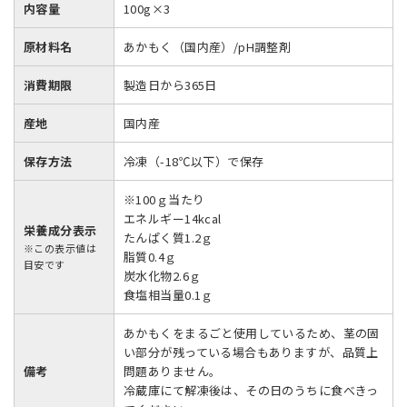
内容量
100g×3
原材料名
あかもく（国内産）/pH調整剤
消費期限
製造日から365日
産地
国内産
保存方法
冷凍（-18℃以下）で保存
※100ｇ当たり
エネルギー14kcal
栄養成分表示
たんぱく質1.2ｇ
※この表示値は
脂質0.4ｇ
目安です
炭水化物2.6ｇ
食塩相当量0.1ｇ
あかもくをまるごと使用しているため、茎の固
い部分が残っている場合もありますが、品質上
備考
問題ありません。
冷蔵庫にて解凍後は、その日のうちに食べきっ