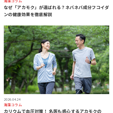
海藻コラム
なぜ「アカモク」が選ばれる？ネバネバ成分フコイダ
ンの健康効果を徹底解説
2026.04.24
海藻コラム
カリウムで血圧対策！ 名医も感心するアカモクの