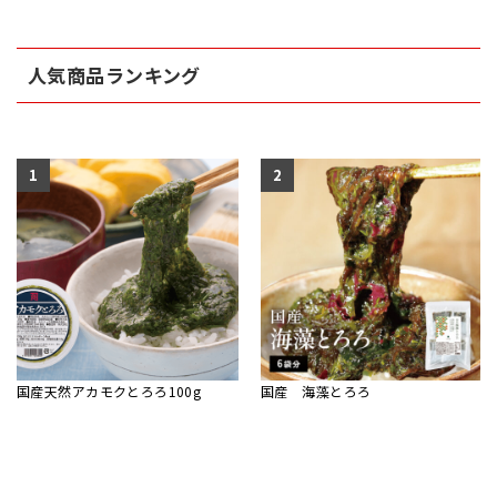
人気商品ランキング
1
2
国産天然アカモクとろろ100g
国産 海藻とろろ