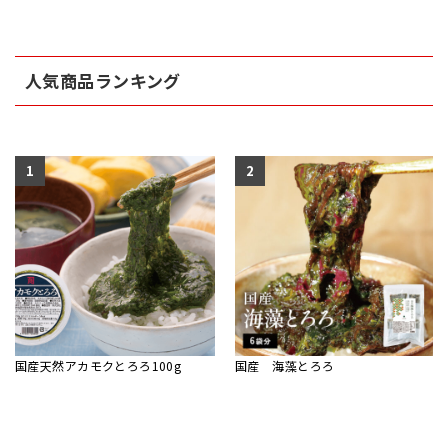
人気商品ランキング
1
2
国産天然アカモクとろろ100g
国産 海藻とろろ