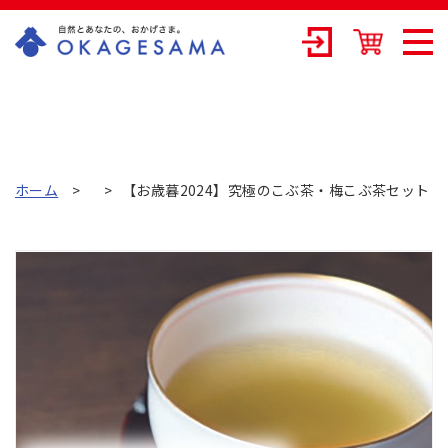
OKAGESAMA（
おかげさま）-カ
ネリョウ海藻株
式会社の公式通
ホーム
【お歳暮2024】究極のこぶ茶・梅こぶ茶セット
販ショップ