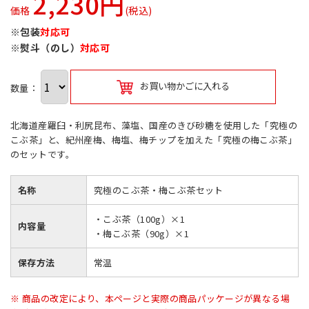
2,230円
価格
(税込)
※包装
対応可
※熨斗（のし）
対応可
お買い物かごに入れる
数量：
北海道産羅臼・利尻昆布、藻塩、国産のきび砂糖を使用した「究極の
こぶ茶」と、紀州産梅、梅塩、梅チップを加えた「究極の梅こぶ茶」
のセットです。
名称
究極のこぶ茶・梅こぶ茶セット
・こぶ茶（100g）×1
内容量
・梅こぶ茶（90g）×1
保存方法
常温
※ 商品の改定により、本ページと実際の商品パッケージが異なる場