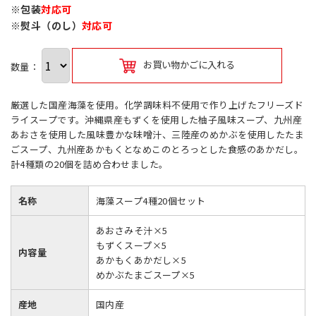
※包装
対応可
※熨斗（のし）
対応可
お買い物かごに入れる
数量：
厳選した国産海藻を使用。化学調味料不使用で作り上げたフリーズド
ライスープです。沖縄県産もずくを使用した柚子風味スープ、九州産
あおさを使用した風味豊かな味噌汁、三陸産のめかぶを使用したたま
ごスープ、九州産あかもくとなめこのとろっとした食感のあかだし。
計4種類の20個を詰め合わせました。
名称
海藻スープ4種20個セット
あおさみそ汁×5
もずくスープ×5
内容量
あかもくあかだし×5
めかぶたまごスープ×5
産地
国内産