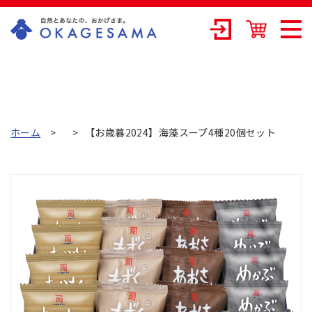
OKAGESAMA（
おかげさま）-カ
ネリョウ海藻株
式会社の公式通
ホーム
【お歳暮2024】海藻スープ4種20個セット
販ショップ