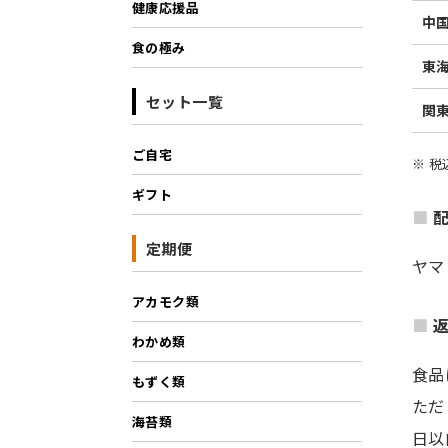
健康応援品
中
食の極み
東
セット一覧
関
ご自宅
※ 
ギフト
定期便
ヤマ
アカモク類
わかめ類
食品
もずく類
ただ
海苔類
日以