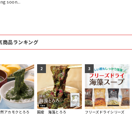
ng soon...
気商品ランキング
2
3
天然アカモクとろろ
国産 海藻とろろ
フリーズドライシリーズ