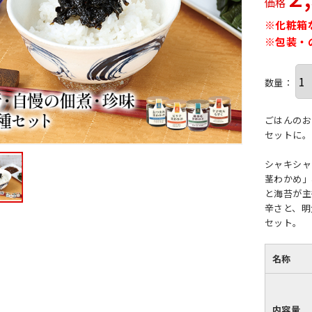
価格
※化粧箱
※包装・
数量：
ごはんのお
セットに。
シャキシャ
茎わかめ」
と海苔が主
辛さと、明
セット。
名称
内容量