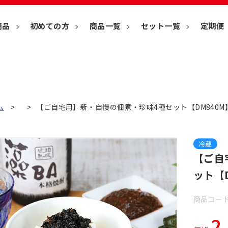
商品
初めての方
商品一覧
セット一覧
定期便
ム
【ご自宅用】新・自慢の佃煮・珍味4種セット【DM840M
冷蔵
【ご自
ット【
商品コード
2