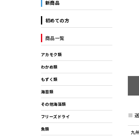
新商品
初めての方
商品一覧
アカモク類
わかめ類
もずく類
海苔類
その他海藻類
送
フリーズドライ
魚類
九