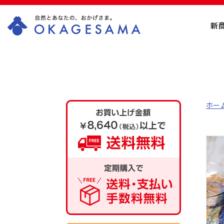
新
OKAGESAMA（お
かげさま）-カネリ
ョウ海藻株式会社
ホー
の公式通販ショッ
プ