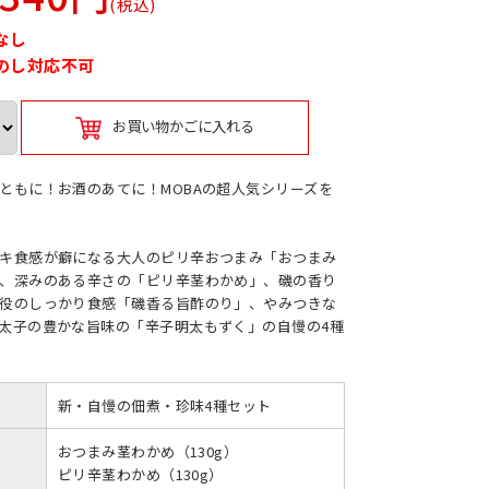
(税込)
なし
のし対応不可
お買い物かごに入れる
ともに！お酒のあてに！MOBAの超人気シリーズを
キ食感が癖になる大人のピリ辛おつまみ「おつまみ
、深みのある辛さの「ピリ辛茎わかめ」、磯の香り
役のしっかり食感「磯香る旨酢のり」、やみつきな
太子の豊かな旨味の「辛子明太もずく」の自慢の4種
新・自慢の佃煮・珍味4種セット
おつまみ茎わかめ（130g）
ピリ辛茎わかめ（130g）