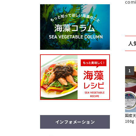
comi
人
1
国産
100g
インフォメーション