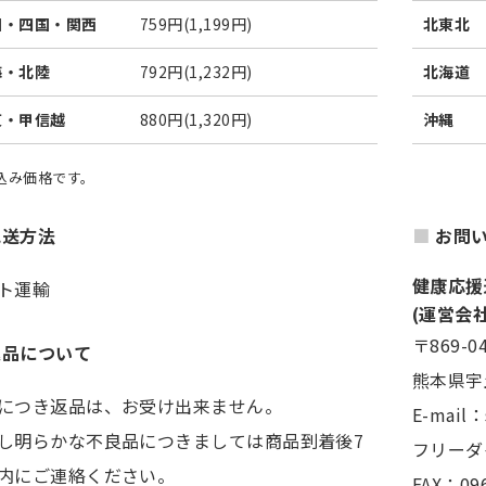
国・四国・関西
759円(1,199円)
北東北
海・北陸
792円(1,232円)
北海道
東・甲信越
880円(1,320円)
沖縄
税込み価格です。
配送方法
お問
健康応援
ト運輸
(運営会
〒869-0
返品について
熊本県宇
につき返品は、お受け出来ません。
E-mail
し明らかな不良品につきましては商品到着後7
フリーダイ
内にご連絡ください。
FAX：096