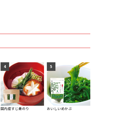
4
5
国内産すじ青のり
おいしいめかぶ