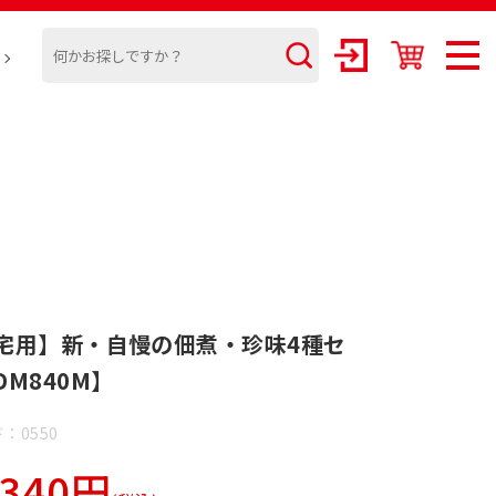
】
宅用】新・自慢の佃煮・珍味4種セ
DM840M】
：0550
,340円