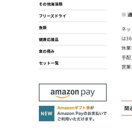
その他海藻類
フリーズドライ
魚類
ネッ
は3
健康応援品
休業
食の極み
手配
セット一覧
営業
関