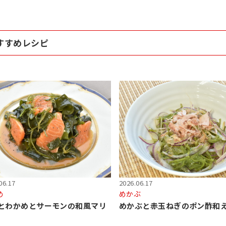
すすめレシピ
06.17
2026.06.17
め
めかぶ
とわかめとサーモンの和風マリ
めかぶと赤玉ねぎのポン酢和