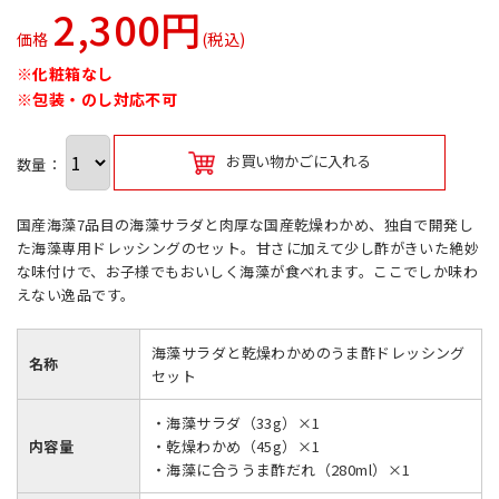
2,300円
価格
(税込)
※化粧箱なし
※包装・のし対応不可
お買い物かごに入れる
数量：
国産海藻7品目の海藻サラダと肉厚な国産乾燥わかめ、独自で開発し
た海藻専用ドレッシングのセット。甘さに加えて少し酢がきいた絶妙
な味付けで、お子様でもおいしく海藻が食べれます。ここでしか味わ
えない逸品です。
海藻サラダと乾燥わかめのうま酢ドレッシング
名称
セット
・海藻サラダ（33g）×1
内容量
・乾燥わかめ（45g）×1
・海藻に合ううま酢だれ（280ml）×1