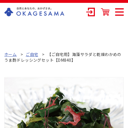
OKAGESAMA（
おかげさま）-カ
ネリョウ海藻株
式会社の公式通
ホーム
ご自宅
【ご自宅用】海藻サラダと乾燥わかめの
うま酢ドレッシングセット【DM840】
販ショップ