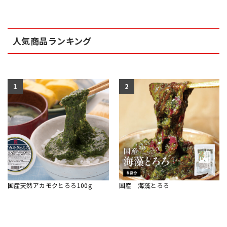
人気商品ランキング
1
2
国産天然アカモクとろろ100g
国産 海藻とろろ