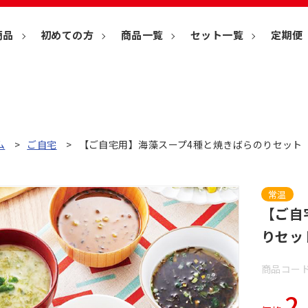
商品
初めての方
商品一覧
セット一覧
定期便
ム
ご自宅
【ご自宅用】海藻スープ4種と焼きばらのりセット【
常温
【ご自
りセッ
商品コード
2