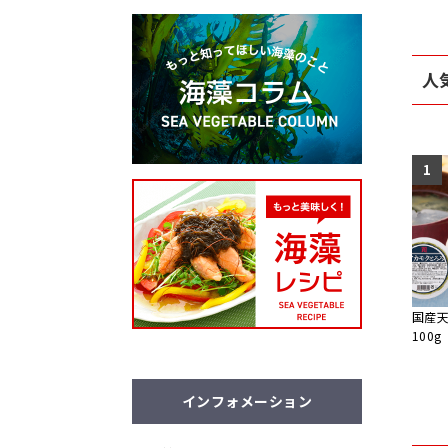
人
1
国産
100g
インフォメーション