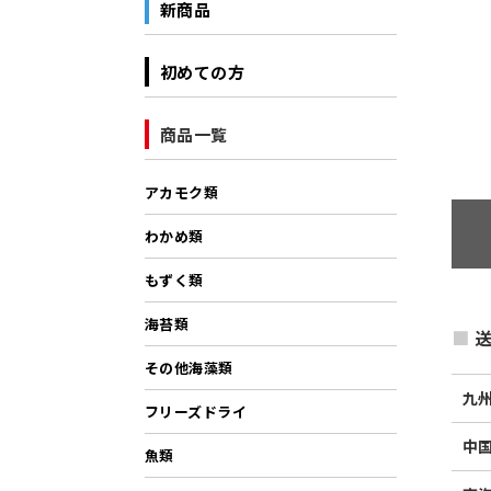
新商品
初めての方
商品一覧
アカモク類
わかめ類
もずく類
海苔類
送
その他海藻類
九
フリーズドライ
中
魚類