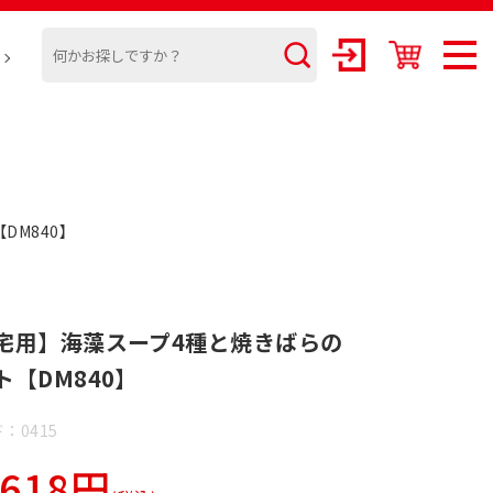
DM840】
宅用】海藻スープ4種と焼きばらの
ト【DM840】
：0415
,618円