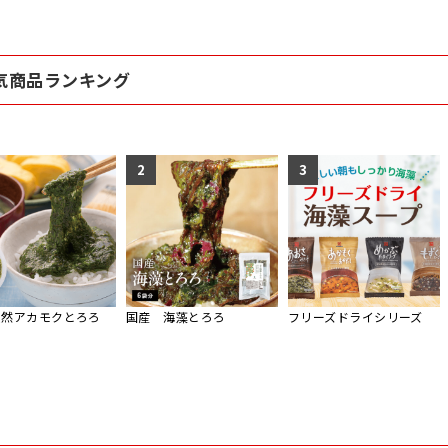
気商品ランキング
2
3
天然アカモクとろろ
国産 海藻とろろ
フリーズドライシリーズ