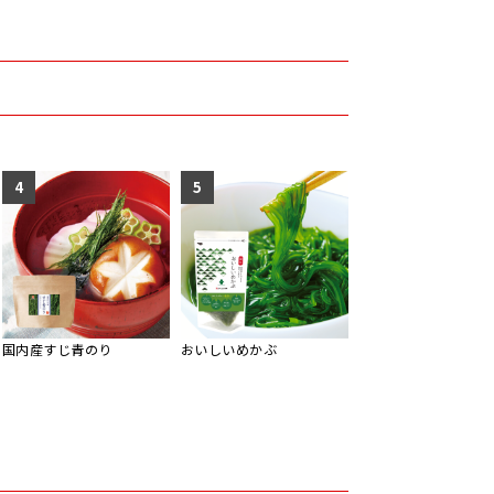
4
5
国内産すじ青のり
おいしいめかぶ