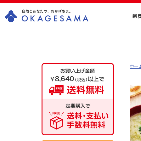
新
OKAGESAMA（お
かげさま）-カネリ
ョウ海藻株式会社
ホー
の公式通販ショッ
プ