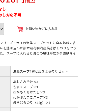
(税込)
なし
のし対応不可
お買い物かごに入れる
フリーズドライの海藻スープセットに自家焙煎の香
味を詰め込んだ熊本県有明海産焼きばらのりをセッ
た。スープに入れると海苔の風味が広がり食欲をそ
海藻スープ4種と焼きばらのりセット
あおさみそ汁×3
もずくスープ×3
あかもくあかだし×3
めかぶたまごスープ×3
焼きばらのり（18g）×1