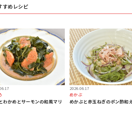
すすめレシピ
06.17
2026.06.17
め
めかぶ
とわかめとサーモンの和風マリ
めかぶと赤玉ねぎのポン酢和