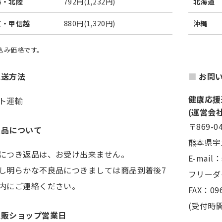
海・北陸
792円(1,232円)
北海道
東・甲信越
880円(1,320円)
沖縄
税込み価格です。
配送方法
お問
健康応援
ト運輸
(運営会
〒869-0
返品について
熊本県宇
につき返品は、お受け出来ません。
E-mail
し明らかな不良品につきましては商品到着後7
フリーダイ
内にご連絡ください。
FAX：096
(受付時間
通販ショップ営業日