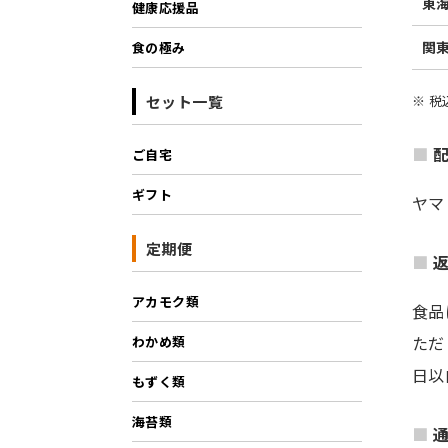
東
健康応援品
関
食の極み
※ 
セット一覧
ご自宅
ギフト
ヤマ
定期便
アカモク類
食品
ただ
わかめ類
日以
もずく類
海苔類