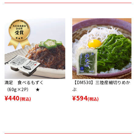
満足 食べるもずく
【DM530】三陸産細切りめか
（60g×2P） ★
ぶ
¥440
¥594
(税込)
(税込)