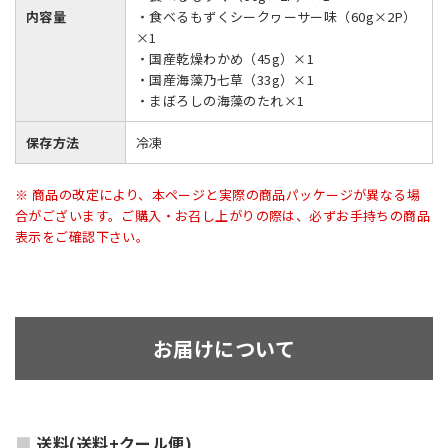
内容量
・食べるもずくシークヮーサー味（60g×2P）
×1
・国産乾燥わかめ（45g）×1
・国産海藻乃七草（33g）×1
・まぼろしの海藻のたれ×1
保存方法
冷凍
※ 商品の改定により、本ページと実際の商品パッケージが異なる場
合がございます。ご購入・お召し上がりの際は、必ずお手持ちの商品
表示をご確認下さい。
お届けについて
送料(送料+クール便)