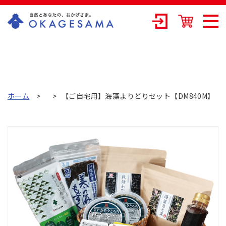
OKAGESAMA（
おかげさま）-カ
ネリョウ海藻株
式会社の公式通
ホーム
【ご自宅用】海藻よりどりセット【DM840M】
販ショップ