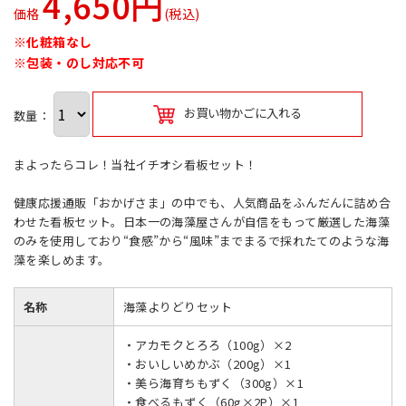
4,650円
価格
(税込)
※化粧箱なし
※包装・のし対応不可
お買い物かごに入れる
数量：
まよったらコレ！当社イチオシ看板セット！
健康応援通販「おかげさま」の中でも、人気商品をふんだんに詰め合
わせた看板セット。日本一の海藻屋さんが自信をもって厳選した海藻
のみを使用しており“食感”から“風味”までまるで採れたてのような海
藻を楽しめます。
名称
海藻よりどりセット
・アカモクとろろ（100g）×2
・おいしいめかぶ（200g）×1
・美ら海育ちもずく（300g）×1
・食べるもずく（60g×2P）×1