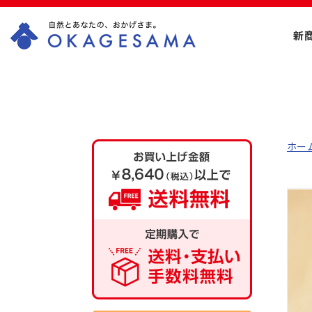
新
OKAGESAMA（お
かげさま）-カネリ
ョウ海藻株式会社
ホー
の公式通販ショッ
プ