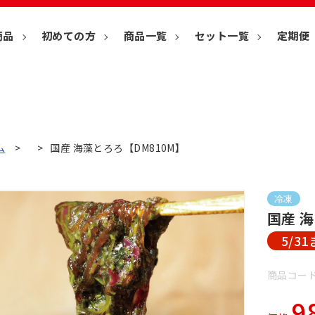
商品
初めての方
商品一覧
セット一覧
定期便
ム
国産 海藻とろろ【DM810M】
冷凍
国産 
5/3
商品コード
9