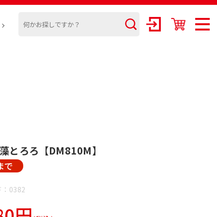
海藻とろろ【DM810M】
1まで
：0382
80円