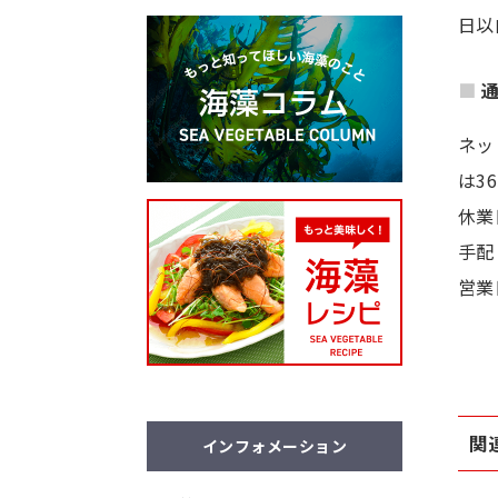
日以
ネッ
は3
休業
手配
営業
関
インフォメーション