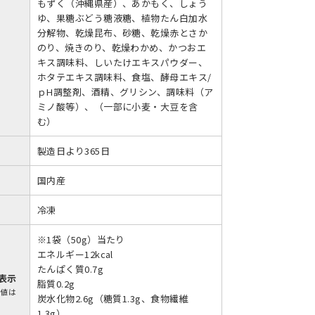
もずく（沖縄県産）、あかもく、しょう
ゆ、果糖ぶどう糖液糖、植物たん白加水
分解物、乾燥昆布、砂糖、乾燥赤とさか
のり、焼きのり、乾燥わかめ、かつおエ
キス調味料、しいたけエキスパウダー、
ホタテエキス調味料、食塩、酵母エキス/
ｐH調整剤、酒精、グリシン、調味料（ア
ミノ酸等）、（一部に小麦・大豆を含
む）
製造日より365日
国内産
冷凍
※1袋（50g）当たり
エネルギー12kcal
たんぱく質0.7g
表示
脂質0.2g
示値は
炭水化物2.6g（糖質1.3g、食物繊維
1.3g）