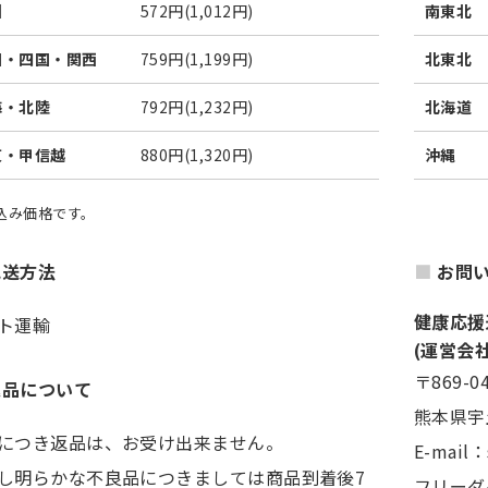
州
572円(1,012円)
南東北
国・四国・関西
759円(1,199円)
北東北
海・北陸
792円(1,232円)
北海道
東・甲信越
880円(1,320円)
沖縄
税込み価格です。
配送方法
お問
健康応援
ト運輸
(運営会
〒869-0
返品について
熊本県宇
につき返品は、お受け出来ません。
E-mail
し明らかな不良品につきましては商品到着後7
フリーダイ