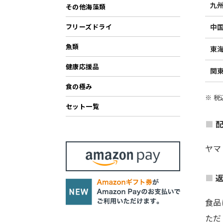
九
その他海藻類
中
フリーズドライ
魚類
東
健康応援品
関
食の極み
※ 
セット一覧
ヤマ
食品
ただ