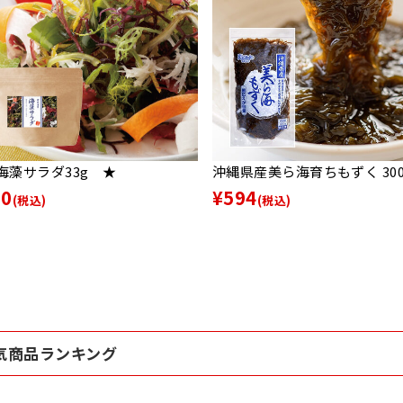
海藻サラダ33g ★
沖縄県産美ら海育ちもずく 30
50
¥594
(税込)
(税込)
気商品ランキング