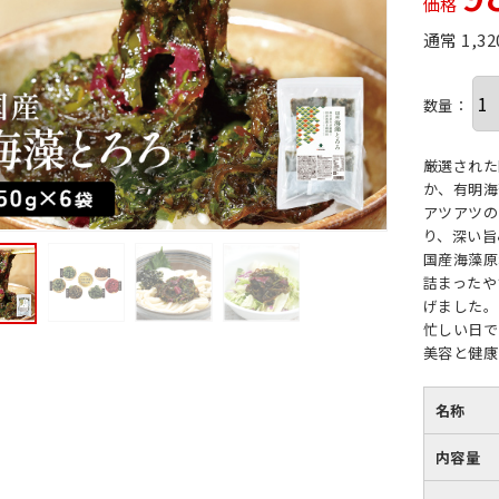
価格
通常 1,
数量：
厳選された
か、有明海
アツアツの
り、深い旨
国産海藻原
詰まったや
げました。
忙しい日で
美容と健康
名称
内容量