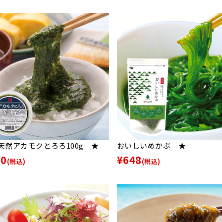
天然アカモクとろろ100g ★
おいしいめかぶ ★
30
¥648
(税込)
(税込)