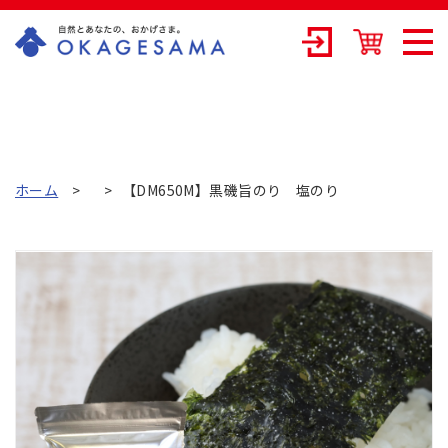
OKAGESAMA（
おかげさま）-カ
ネリョウ海藻株
式会社の公式通
ホーム
【DM650M】黒磯旨のり 塩のり
販ショップ