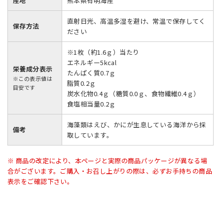
産地
熊本県有明海産
直射日光、高温多湿を避け、常温で保存してく
保存方法
ださい
※1枚（約1.6ｇ）当たり
エネルギー5kcal
栄養成分表示
たんぱく質0.7ｇ
※この表示値は
脂質0.2ｇ
目安です
炭水化物0.4ｇ（糖質0.0ｇ、食物繊維0.4ｇ）
食塩相当量0.2ｇ
海藻類はえび、かにが生息している海洋から採
備考
取しています。
※ 商品の改定により、本ページと実際の商品パッケージが異なる場
合がございます。ご購入・お召し上がりの際は、必ずお手持ちの商品
表示をご確認下さい。