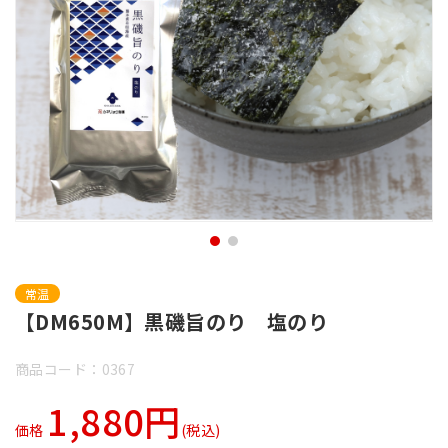
常温
【DM650M】黒磯旨のり 塩のり
商品コード：0367
1,880円
価格
(税込)