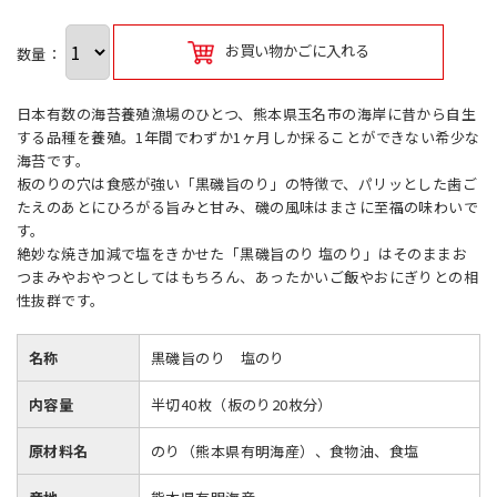
お買い物かごに入れる
数量：
日本有数の海苔養殖漁場のひとつ、熊本県玉名市の海岸に昔から自生
する品種を養殖。1年間でわずか1ヶ月しか採ることができない希少な
海苔です。
板のりの穴は食感が強い「黒磯旨のり」の特徴で、パリッとした歯ご
たえのあとにひろがる旨みと甘み、磯の風味はまさに至福の味わいで
す。
絶妙な焼き加減で塩をきかせた「黒磯旨のり 塩のり」はそのままお
つまみやおやつとしてはもちろん、あったかいご飯やおにぎりとの相
性抜群です。
名称
黒磯旨のり 塩のり
内容量
半切40枚（板のり20枚分）
原材料名
のり（熊本県有明海産）、食物油、食塩