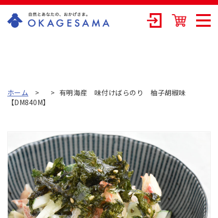
OKAGESAMA（
おかげさま）-カ
ネリョウ海藻株
式会社の公式通
ホーム
有明海産 味付けばらのり 柚子胡椒味
【DM840M】
販ショップ