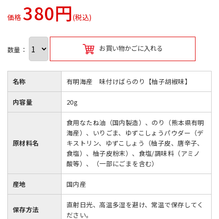
380円
価格
(税込)
お買い物かごに入れる
数量：
名称
有明海産 味付けばらのり【柚子胡椒味】
内容量
20g
食用なたね油（国内製造）、のり（熊本県有明
海産）、いりごま、ゆずこしょうパウダー（デ
原材料名
キストリン、ゆずこしょう（柚子皮、唐辛子、
食塩）、柚子皮粉末）、食塩/調味料（アミノ
酸等）、（一部にごまを含む）
産地
国内産
直射日光、高温多湿を避け、常温で保存してく
保存方法
ださい。