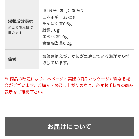
※1食分（5ｇ）あたり
エネルギー33kcal
栄養成分表示
たんぱく質0.6ｇ
※この表示値は
脂質3.0ｇ
目安です
炭水化物1.0ｇ
食塩相当量0.2ｇ
海藻類はえび、かにが生息している海洋から採
備考
取しています。
※ 商品の改定により、本ページと実際の商品パッケージが異なる場
合がございます。ご購入・お召し上がりの際は、必ずお手持ちの商品
表示をご確認下さい。
お届けについて