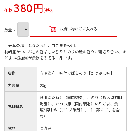
380円
価格
(税込)
お買い物かごに入れる
数量：
「天草の塩」となたね油、白ごまを使用。
枕崎産かつおぶしの香ばしい香りとのりの磯の香りが混ざり合い、ほ
どよい塩加減が食欲をそそる一品です。
名称
有明海産 味付けばらのり【かつぶし味】
内容量
20g
食用なたね油（国内製造）、のり（熊本県有明
海産）、かつお節（国内製造）いりごま、食
原材料名
塩/調味料（アミノ酸等）、（一部にごまを含
む）
産地
国内産