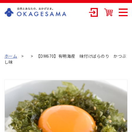
OKAGESAMA（
おかげさま）-カ
ネリョウ海藻株
式会社の公式通
ホーム
【DM670】有明海産 味付けばらのり かつぶ
し味
販ショップ