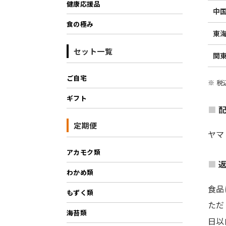
健康応援品
中
食の極み
東
セット一覧
関
ご自宅
※ 
ギフト
定期便
ヤマ
アカモク類
わかめ類
食品
もずく類
ただ
海苔類
日以