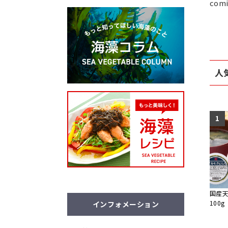
comi
人
1
国産
100g
インフォメーション