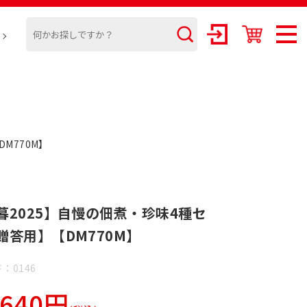
M770M】
暮2025】自慢の佃煮・珍味4種セ
贈答用】【DM770M】
：0146
,640円