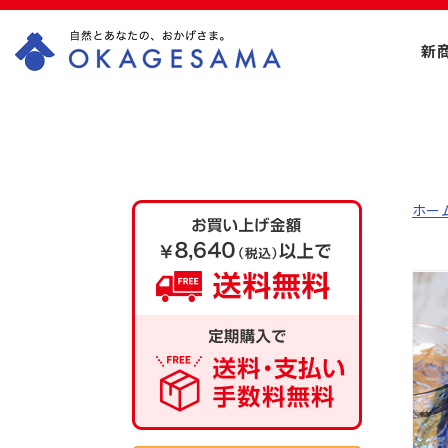
新
OKAGESAMA（お
かげさま）-カネリ
ョウ海藻株式会社
ホー
の公式通販ショッ
プ