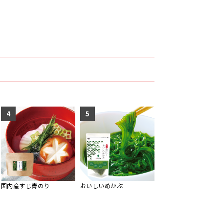
4
5
国内産すじ青のり
おいしいめかぶ