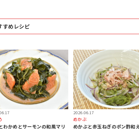
すすめレシピ
06.17
2026.06.17
め
めかぶ
とわかめとサーモンの和風マリ
めかぶと赤玉ねぎのポン酢和