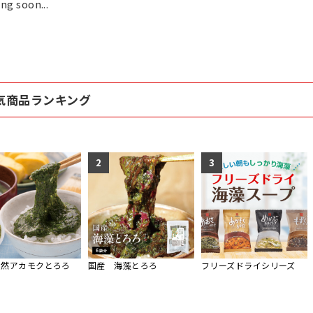
ng soon...
気商品ランキング
2
3
天然アカモクとろろ
国産 海藻とろろ
フリーズドライシリーズ