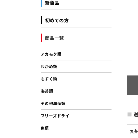
新商品
初めての方
商品一覧
アカモク類
わかめ類
もずく類
海苔類
その他海藻類
送
フリーズドライ
魚類
九