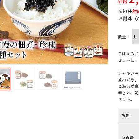
価格
※包装
対
※熨斗（
数量：
ごはんのお
セットに。
シャキシャ
茎わかめ」
と海苔が主
辛さと、明
セット。
名称
内容量