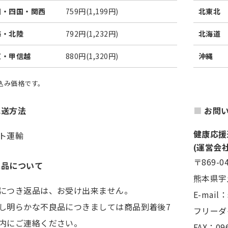
国・四国・関西
759円(1,199円)
北東北
海・北陸
792円(1,232円)
北海道
東・甲信越
880円(1,320円)
沖縄
税込み価格です。
配送方法
お問
健康応援
ト運輸
(運営会
〒869-0
返品について
熊本県宇
につき返品は、お受け出来ません。
E-mail
し明らかな不良品につきましては商品到着後7
フリーダイ
内にご連絡ください。
FAX：096