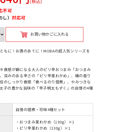
(税込)
応不可
のし）
対応可
お買い物かごに入れる
ともに！お酒のあてに！MOBAの超人気シリーズを
キ食感が癖になる大人のピリ辛おつまみ「おつまみ
、深みのある辛さの「ピリ辛茎わかめ」、磯の香り
役のしっかり食感「食べるのり佃煮」、やみつきな
太子の豊かな旨味の「辛子明太もずく」の自慢の4種
自慢の佃煮・珍味4種セット
・おつまみ茎わかめ（130g）×1
・ピリ辛茎わかめ（130g）×1