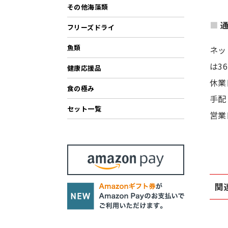
その他海藻類
フリーズドライ
魚類
ネッ
は3
健康応援品
休業
食の極み
手配
セット一覧
営業
関