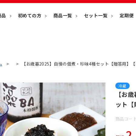
商品
初めての方
商品一覧
セット一覧
定期便
ム
【お歳暮2025】自慢の佃煮・珍味4種セット【贈答用】【D
冷蔵
【お歳
ット【
商品コード
2