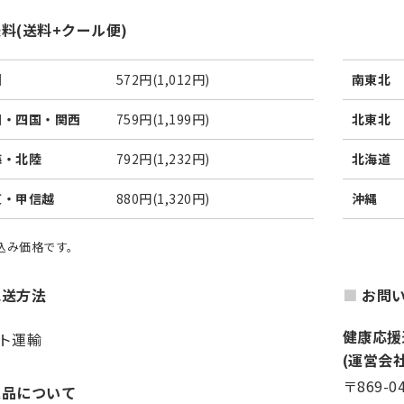
料(送料+クール便)
州
572円(1,012円)
南東北
国・四国・関西
759円(1,199円)
北東北
海・北陸
792円(1,232円)
北海道
東・甲信越
880円(1,320円)
沖縄
税込み価格です。
配送方法
お問
健康応援
ト運輸
(運営会
〒869-0
返品について