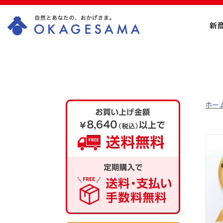
新
OKAGESAMA（お
かげさま）-カネリ
ョウ海藻株式会社
ホー
の公式通販ショッ
プ