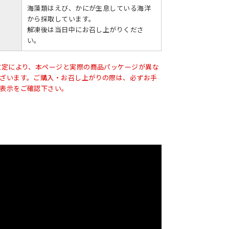
海藻類はえび、かにが生息している海洋
から採取しています。
解凍後は当日中にお召し上がりくださ
い。
改定により、本ページと実際の商品パッケージが異な
ざいます。ご購入・お召し上がりの際は、必ずお手
表示をご確認下さい。