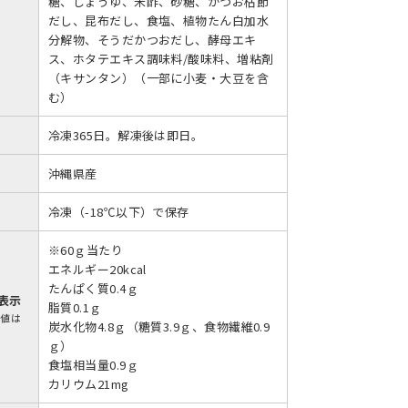
糖、しょうゆ、米酢、砂糖、かつお枯節
だし、昆布だし、食塩、植物たん白加水
分解物、そうだかつおだし、酵母エキ
ス、ホタテエキス調味料/酸味料、増粘剤
（キサンタン）（一部に小麦・大豆を含
む）
冷凍365日。解凍後は即日。
沖縄県産
冷凍（-18℃以下）で保存
※60ｇ当たり
エネルギー20kcal
たんぱく質0.4ｇ
表示
脂質0.1ｇ
示値は
炭水化物4.8ｇ（糖質3.9ｇ、食物繊維0.9
ｇ）
食塩相当量0.9ｇ
カリウム21mg