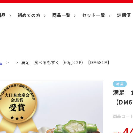
商品
初めての方
商品一覧
セット一覧
定期便
ム
満足 食べるもずく（60g×2P）【DM681M】
冷凍
満足 
【DM6
商品コード
4