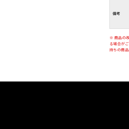
備考
※ 商品の
る場合がご
持ちの商品