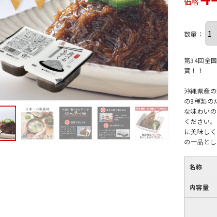
価格
数量：
第34回全
賞！！
沖縄県産の
の3種類の
な味わいの
ください。
に美味しく
の一品とし
名称
内容量