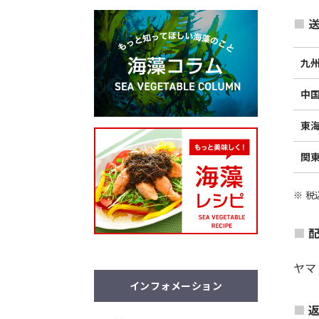
送
九
中
東
関
※ 
ヤマ
インフォメーション