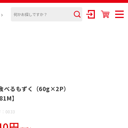
食べるもずく（60g×2P）
81M】
：0033
40円