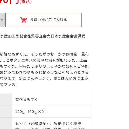
(税込)
お買い物かごに入れる
国水産加工品総合品質審査会大日本水産会会長賞受
新鮮なもずくに、そうだがつお、かつお枯節、昆布
だしとホタテエキスの濃厚な旨味が加わった、上品
もずく酢。旨みたっぷりのまろやかな酸味をご堪能
お好みでわさびやもみじおろしなどを加えるとさら
なります。朝ごはんやランチ、晩ごはんやおつまみ
てプラス！
食べるもずく
120ｇ（60ｇ×２）
もずく（沖縄県産）、果糖ぶどう糖液