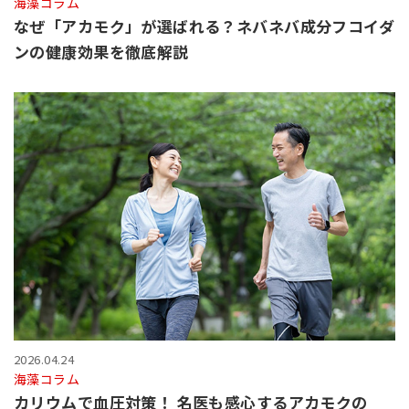
海藻コラム
なぜ「アカモク」が選ばれる？ネバネバ成分フコイダ
ンの健康効果を徹底解説
2026.04.24
海藻コラム
カリウムで血圧対策！ 名医も感心するアカモクの