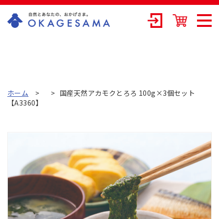
OKAGESAMA（
おかげさま）-カ
ネリョウ海藻株
式会社の公式通
ホーム
国産天然アカモクとろろ 100g×3個セット
【A3360】
販ショップ