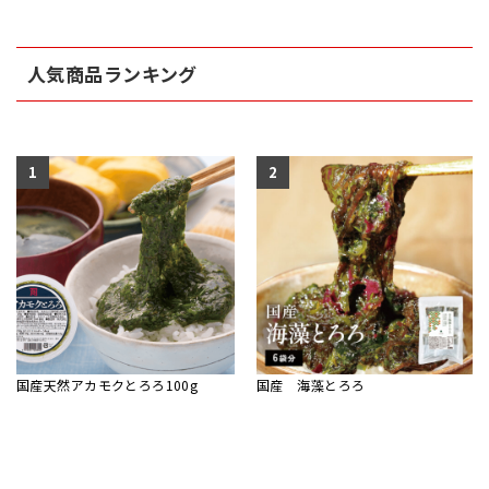
人気商品ランキング
1
2
国産天然アカモクとろろ100g
国産 海藻とろろ