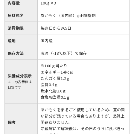
内容量
100g×3
原材料名
あかもく（国内産）/pH調整剤
消費期限
製造日から365日
産地
国内産
保存方法
冷凍（-18℃以下）で保存
※100ｇ当たり
エネルギー14kcal
栄養成分表示
たんぱく質1.2ｇ
※この表示値は
脂質0.4ｇ
目安です
炭水化物2.6ｇ
食塩相当量0.1ｇ
あかもくをまるごと使用しているため、茎の固
い部分が残っている場合もありますが、品質上
備考
問題ありません。
冷蔵庫にて解凍後は、その日のうちに食べきっ