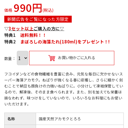
990円
価格
(税込)
新聞広告をご覧になった方限定
▽
3セット以上
ご購入の方に▽
特典1
送料無料！！
特典2
まぼろしの海藻たれ(180ml)をプレゼント！!
お買い物かごに入れる
数量：
フコイダンなどの食物繊維を豊富に含み、元気な毎日に欠かせないス
ーパー海藻アカモク。ねばりが強くなる春に収穫し、さらに細かく刻
むことで納豆も顔負けの力強いねばりに。小分けして凍結保管してい
るので、解凍後、そのまま食べられます。また、別を加えても栄養は
損なわれず、味つけをしていないので、いろいろなお料理にもお使い
いただけます。
名称
国産天然アカモクとろろ