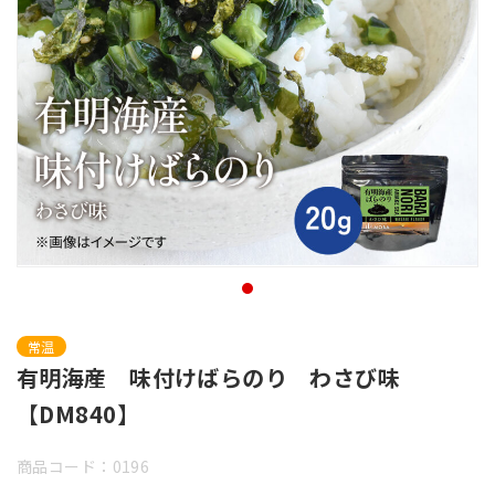
常温
有明海産 味付けばらのり わさび味
【DM840】
商品コード：0196