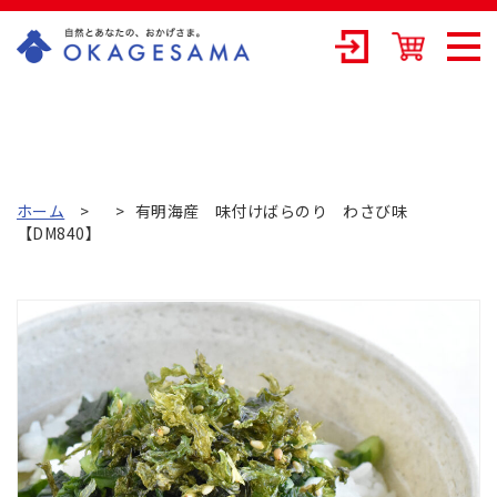
OKAGESAMA（
おかげさま）-カ
ネリョウ海藻株
式会社の公式通
ホーム
有明海産 味付けばらのり わさび味
【DM840】
販ショップ