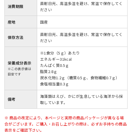
直射日光、高温多湿を避け、常温で保存してく
消費期限
ださい
産地
国産
直射日光、高温多湿を避け、常温で保存してく
保存方法
ださい
※1食分（5ｇ）あたり
エネルギー31kcal
栄養成分表示
たんぱく質0.5ｇ
※この表示値は
脂質2.8ｇ
目安です
炭水化物1.2ｇ（糖質0.5ｇ、食物繊維0.7ｇ）
食塩相当量0.3ｇ
海藻類はえび、かにが生息している海洋から採
備考
取しています。
※ 商品の改定により、本ページと実際の商品パッケージが異なる場
合がございます。ご購入・お召し上がりの際は、必ずお手持ちの商品
表示をご確認下さい。