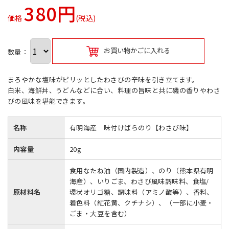
380円
価格
(税込)
お買い物かごに入れる
数量：
まろやかな塩味がピリッとしたわさびの辛味を引き立てます。
白米、海鮮丼、うどんなどに合い、料理の旨味と共に磯の香りやわさ
びの風味を堪能できます。
名称
有明海産 味付けばらのり【わさび味】
内容量
20g
食用なたね油（国内製造）、のり（熊本県有明
海産）、いりごま、わさび風味調味料、食塩/
原材料名
環状オリゴ糖、調味料（アミノ酸等）、香料、
着色料（紅花黄、クチナシ）、（一部に小麦・
ごま・大豆を含む）